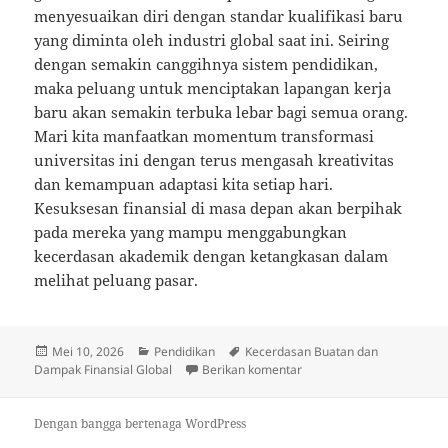
menyesuaikan diri dengan standar kualifikasi baru
yang diminta oleh industri global saat ini. Seiring
dengan semakin canggihnya sistem pendidikan,
maka peluang untuk menciptakan lapangan kerja
baru akan semakin terbuka lebar bagi semua orang.
Mari kita manfaatkan momentum transformasi
universitas ini dengan terus mengasah kreativitas
dan kemampuan adaptasi kita setiap hari.
Kesuksesan finansial di masa depan akan berpihak
pada mereka yang mampu menggabungkan
kecerdasan akademik dengan ketangkasan dalam
melihat peluang pasar.
Diposkan
Kategori
Tag
Mei 10, 2026
Pendidikan
Kecerdasan Buatan dan
pada
untuk Menavigasi Ekonomi
Dampak Finansial Global
Berikan komentar
Dengan bangga bertenaga WordPress