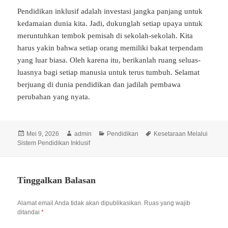
Pendidikan inklusif adalah investasi jangka panjang untuk
kedamaian dunia kita. Jadi, dukunglah setiap upaya untuk
meruntuhkan tembok pemisah di sekolah-sekolah. Kita
harus yakin bahwa setiap orang memiliki bakat terpendam
yang luar biasa. Oleh karena itu, berikanlah ruang seluas-
luasnya bagi setiap manusia untuk terus tumbuh. Selamat
berjuang di dunia pendidikan dan jadilah pembawa
perubahan yang nyata.
Diposkan
Penulis
Kategori
Tag
Mei 9, 2026
admin
Pendidikan
Kesetaraan Melalui
pada
Sistem Pendidikan Inklusif
Tinggalkan Balasan
Alamat email Anda tidak akan dipublikasikan.
Ruas yang wajib
ditandai
*