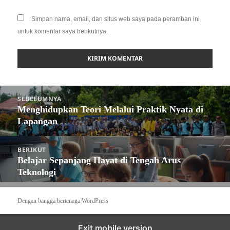
Simpan nama, email, dan situs web saya pada peramban ini
untuk komentar saya berikutnya.
Navigasi
SEBELUMNYA
pos
Menghidupkan Teori Melalui Praktik Nyata di
Pos
Lapangan
sebelumnya:
BERIKUT
Belajar Sepanjang Hayat di Tengah Arus
Pos
Teknologi
berikutnya:
Dengan bangga bertenaga WordPress
Exit mobile version