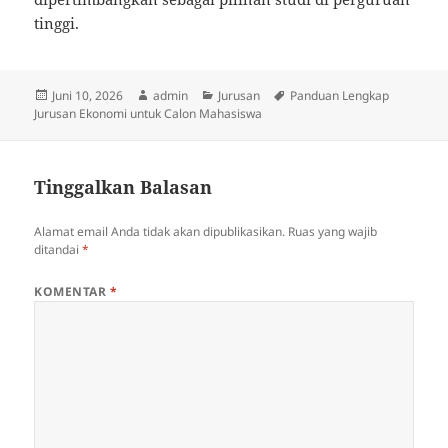
tinggi.
Diposkan
Penulis
Kategori
Tag
Juni 10, 2026
admin
Jurusan
Panduan Lengkap
pada
Jurusan Ekonomi untuk Calon Mahasiswa
Tinggalkan Balasan
Alamat email Anda tidak akan dipublikasikan.
Ruas yang wajib
ditandai
*
KOMENTAR
*