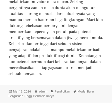
melahirkan inovator masa depan. Seiring
bergantinya zaman maka dunia akan mengukur
kualitas seorang manusia dari solusi nyata yang
mampu mereka hadirkan bagi lingkungan. Mari kita
dukung kebebasan berkarya ini dengan
memberikan kepercayaan penuh pada potensi
kreatif yang bersemayam dalam jiwa generasi muda.
Keberhasilan tertinggi dari sebuah sistem
pengajaran adalah saat mampu melahirkan pribadi
yang adaptif dan produktif bagi dunia. Kematangan
kompetensi bermula dari keberanian tangan dalam
merealisasikan setiap gagasan abstrak menjadi
sebuah kenyataan.
Diposkan
Penulis
Kategori
Tag
Mei 16, 2026
admin
Pendidikan
Model Baru
pada
Perguruan Tinggi Berbasis Karya