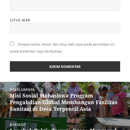
SITUS WEB
Simpan nama, email, dan situs web saya pada peramban ini
untuk komentar saya berikutnya.
Navigasi
SEBELUMNYA
pos
Misi Sosial Mahasiswa Program
Pos
Pengabdian Global Membangun Fasilitas
sebelumnya:
Sanitasi di Desa Terpencil Asia
BERIKUT