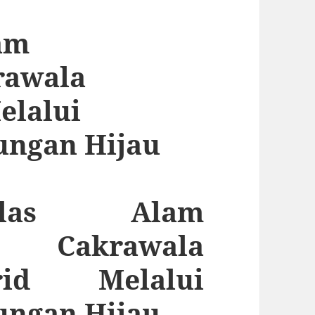
lam
rawala
elalui
ungan Hijau
elas Alam
 Cakrawala
rid Melalui
ungan Hijau