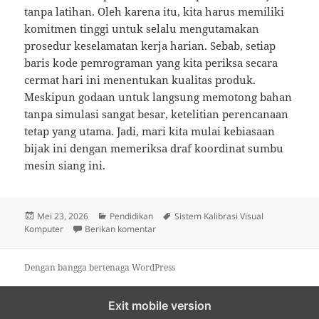
tanpa latihan. Oleh karena itu, kita harus memiliki
komitmen tinggi untuk selalu mengutamakan
prosedur keselamatan kerja harian. Sebab, setiap
baris kode pemrograman yang kita periksa secara
cermat hari ini menentukan kualitas produk.
Meskipun godaan untuk langsung memotong bahan
tanpa simulasi sangat besar, ketelitian perencanaan
tetap yang utama. Jadi, mari kita mulai kebiasaan
bijak ini dengan memeriksa draf koordinat sumbu
mesin siang ini.
Diposkan
Kategori
Tag
Mei 23, 2026
Pendidikan
Sistem Kalibrasi Visual
pada
untuk Sistem Kalibrasi Visual Kompute
Komputer
Berikan komentar
Dengan bangga bertenaga WordPress
Exit mobile version