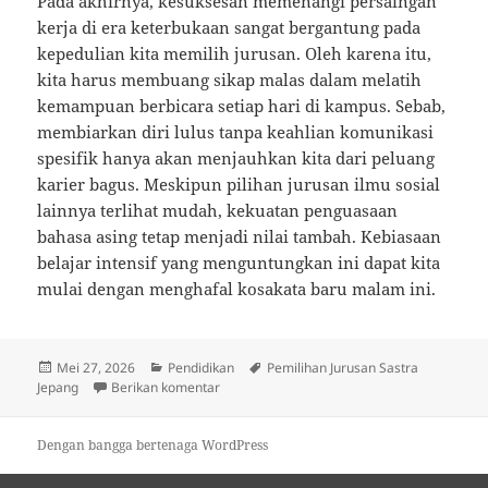
Pada akhirnya, kesuksesan memenangi persaingan
kerja di era keterbukaan sangat bergantung pada
kepedulian kita memilih jurusan. Oleh karena itu,
kita harus membuang sikap malas dalam melatih
kemampuan berbicara setiap hari di kampus. Sebab,
membiarkan diri lulus tanpa keahlian komunikasi
spesifik hanya akan menjauhkan kita dari peluang
karier bagus. Meskipun pilihan jurusan ilmu sosial
lainnya terlihat mudah, kekuatan penguasaan
bahasa asing tetap menjadi nilai tambah. Kebiasaan
belajar intensif yang menguntungkan ini dapat kita
mulai dengan menghafal kosakata baru malam ini.
Diposkan
Kategori
Tag
Mei 27, 2026
Pendidikan
Pemilihan Jurusan Sastra
pada
untuk Pemilihan Jurusan Sastra Jepang Be
Jepang
Berikan komentar
Dengan bangga bertenaga WordPress