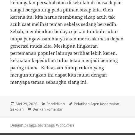
kehangatan persahabatan di sekolah di masa depan
sangat bergantung pada pilihan sikap kita. Oleh
karena itu, kita harus membuang sikap acuh tak
acuh saat melihat teman sekelas sedang bersedih.
Sebab, membiarkan budaya ejekan tumbuh subur
tanpa pengawasan hanya akan merusak masa depan
generasi muda kita. Meskipun lingkaran
pertemanan populer lainnya terlihat lebih keren,
kekuatan kepedulian tulus tetap menjadi benteng
paling utama. Kebiasaan hidup rukun yang
menguntungkan ini dapat kita mulai dengan
menyapa teman sebangku siang ini.
Diposkan
Kategori
Tag
Mei 29, 2026
Pendidikan
Pelatihan Agen Kedamaian
pada
untuk Pelatihan Agen Kedamaian Sekolah
Sekolah
Berikan komentar
Dengan bangga bertenaga WordPress