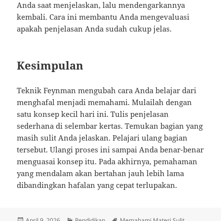
Anda saat menjelaskan, lalu mendengarkannya
kembali. Cara ini membantu Anda mengevaluasi
apakah penjelasan Anda sudah cukup jelas.
Kesimpulan
Teknik Feynman mengubah cara Anda belajar dari
menghafal menjadi memahami. Mulailah dengan
satu konsep kecil hari ini. Tulis penjelasan
sederhana di selembar kertas. Temukan bagian yang
masih sulit Anda jelaskan. Pelajari ulang bagian
tersebut. Ulangi proses ini sampai Anda benar-benar
menguasai konsep itu. Pada akhirnya, pemahaman
yang mendalam akan bertahan jauh lebih lama
dibandingkan hafalan yang cepat terlupakan.
Diposkan
Kategori
Tag
April 9, 2026
Pendidikan
Memahami Materi Sulit