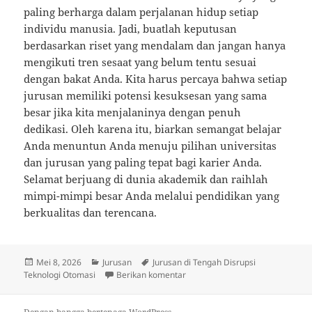
paling berharga dalam perjalanan hidup setiap
individu manusia. Jadi, buatlah keputusan
berdasarkan riset yang mendalam dan jangan hanya
mengikuti tren sesaat yang belum tentu sesuai
dengan bakat Anda. Kita harus percaya bahwa setiap
jurusan memiliki potensi kesuksesan yang sama
besar jika kita menjalaninya dengan penuh
dedikasi. Oleh karena itu, biarkan semangat belajar
Anda menuntun Anda menuju pilihan universitas
dan jurusan yang paling tepat bagi karier Anda.
Selamat berjuang di dunia akademik dan raihlah
mimpi-mimpi besar Anda melalui pendidikan yang
berkualitas dan terencana.
Diposkan
Kategori
Tag
Mei 8, 2026
Jurusan
Jurusan di Tengah Disrupsi
pada
untuk Menavigasi Pilihan Jurusa
Teknologi Otomasi
Berikan komentar