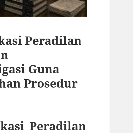
asi Peradilan
an
igasi Guna
han Prosedur
kasi Peradilan