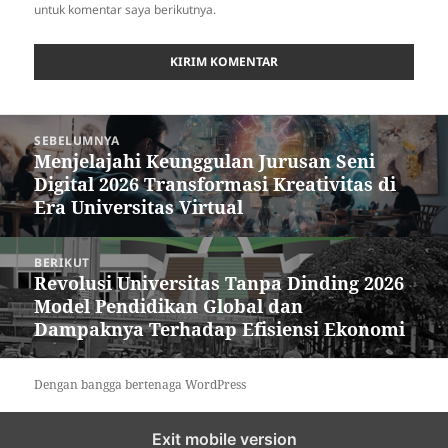
untuk komentar saya berikutnya.
Navigasi
SEBELUMNYA
pos
Menjelajahi Keunggulan Jurusan Seni
Pos
Digital 2026 Transformasi Kreativitas di
sebelumnya:
Era Universitas Virtual
BERIKUT
Revolusi Universitas Tanpa Dinding 2026
Pos
Model Pendidikan Global dan
berikutnya:
Dampaknya Terhadap Efisiensi Ekonomi
Dengan bangga bertenaga WordPress
Exit mobile version