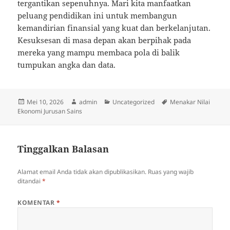
tergantikan sepenuhnya. Mari kita manfaatkan
peluang pendidikan ini untuk membangun
kemandirian finansial yang kuat dan berkelanjutan.
Kesuksesan di masa depan akan berpihak pada
mereka yang mampu membaca pola di balik
tumpukan angka dan data.
Diposkan
Penulis
Kategori
Tag
Mei 10, 2026
admin
Uncategorized
Menakar Nilai
pada
Ekonomi Jurusan Sains
Tinggalkan Balasan
Alamat email Anda tidak akan dipublikasikan.
Ruas yang wajib
ditandai
*
KOMENTAR
*