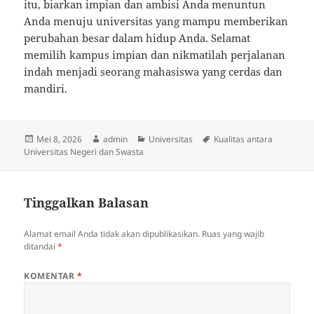
itu, biarkan impian dan ambisi Anda menuntun
Anda menuju universitas yang mampu memberikan
perubahan besar dalam hidup Anda. Selamat
memilih kampus impian dan nikmatilah perjalanan
indah menjadi seorang mahasiswa yang cerdas dan
mandiri.
Diposkan
Penulis
Kategori
Tag
Mei 8, 2026
admin
Universitas
Kualitas antara
pada
Universitas Negeri dan Swasta
Tinggalkan Balasan
Alamat email Anda tidak akan dipublikasikan.
Ruas yang wajib
ditandai
*
KOMENTAR
*