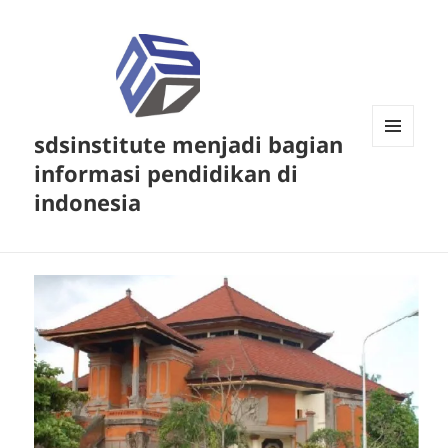
sdsinstitute menjadi bagian
MENU
informasi pendidikan di
DAN
WIDGET
indonesia