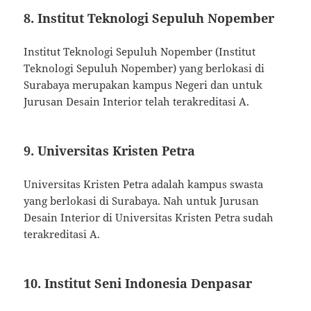
8. Institut Teknologi Sepuluh Nopember
Institut Teknologi Sepuluh Nopember (Institut
Teknologi Sepuluh Nopember) yang berlokasi di
Surabaya merupakan kampus Negeri dan untuk
Jurusan Desain Interior telah terakreditasi A.
9. Universitas Kristen Petra
Universitas Kristen Petra adalah kampus swasta
yang berlokasi di Surabaya. Nah untuk Jurusan
Desain Interior di Universitas Kristen Petra sudah
terakreditasi A.
10. Institut Seni Indonesia Denpasar