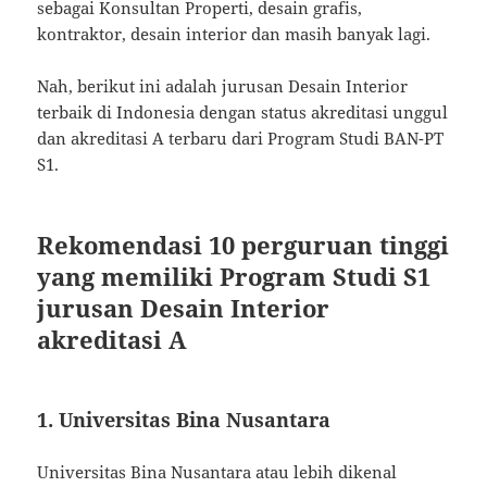
sebagai Konsultan Properti, desain grafis,
kontraktor, desain interior dan masih banyak lagi.
Nah, berikut ini adalah jurusan Desain Interior
terbaik di Indonesia dengan status akreditasi unggul
dan akreditasi A terbaru dari Program Studi BAN-PT
S1.
Rekomendasi 10 perguruan tinggi
yang memiliki Program Studi S1
jurusan Desain Interior
akreditasi A
1. Universitas Bina Nusantara
Universitas Bina Nusantara atau lebih dikenal