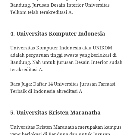
Bandung. Jurusan Desain Interior Universitas
Telkom telah terakreditasi A.
4. Universitas Komputer Indonesia
Universitas Komputer Indonesia atau UNIKOM
adalah perguruan tinggi swasta yang berlokasi di
Bandung. Nah untuk Jurusan Desain Interior sudah
terakreditasi A.
Baca Juga:
Daftar 14 Universitas Jurusan Farmasi
Terbaik di Indonesia akreditasi A
5. Universitas Kristen Maranatha
Universitas Kristen Maranatha merupakan kampus
yang berlokasi di Bandung dan untuk Jurusan